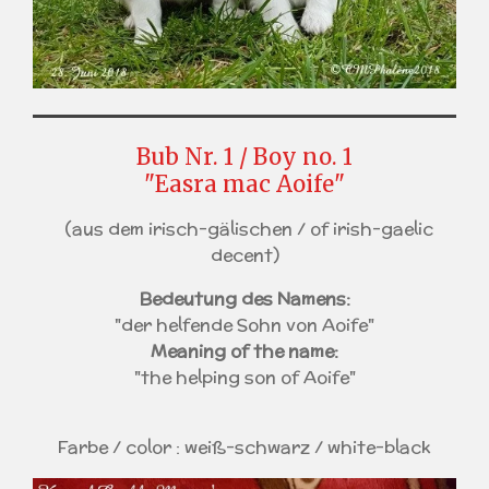
Bub Nr. 1 / Boy no. 1
"Easra mac Aoife"
(aus dem irisch-gälischen / of irish-gaelic
decent)
Bedeutung des Namens:
"der helfende Sohn von Aoife"
Meaning of the name:
"the helping son of Aoife"
Farbe / color : weiß-schwarz / white-black