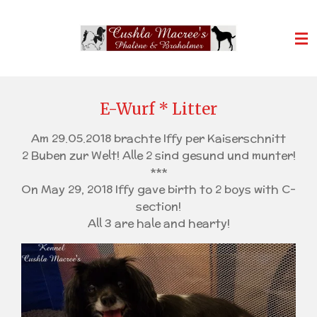
Zum
Hauptinhalt
springen
E-Wurf * Litter
Am 29.05.2018 brachte Iffy per Kaiserschnitt
2 Buben zur Welt! Alle 2 sind gesund und munter!
***
On May 29, 2018 Iffy gave birth to 2 boys with C-
section!
All 3 are hale and hearty!