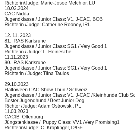
Richterin/Judge: Marie-Josee Melchior, LU
18.02.2024
CAC Nidda
Jugendklasse / Junior Class: V1, J-CAC, BOB
Richterin /Judge: Catherine Rooney, IRL
12. 11. 2023
81. IRAS Karlsruhe
Jugendklasse / Junior Class: SG1 / Very Good 1
Richterin / Judge: L. Heinesche
11.11.2023
80. IRAS Karlsruhe
Jugendklasse / Junior Class: SG1 / Very Good 1
Richterin / Judge: Tiina Taulos
29.10.2023
Halloween CAC Show Thun / Schweiz
Jugendklasse / Junior Class: V1, J-CAC /Kleinhunde Club S
Bester Jugendhund / Best Junior Dog
Richter /Judge: Adam Ostrowski, PL
11.03.2023
CACIB Offenburg
Jüngstenklasse / Puppy Class: VV1 /Very Promising1
Richterin/Judge: C. Kropfinger, D/GE