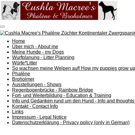
Zum
Hauptinhalt
springen
Home
Über mich - About me
Meine Hunde - my Dogs
Wurfplanung - Litter Planning
Würfe*Litter
So wachsen meine Welpen auf! How my puppies grow up
Phalène
Broholmer
Ausstellungen - Shows
Regenbogenbrücke - Rainbow Bridge
Fort- und Weiterbildung - Education & Training
Info und Gedanken rund um den Hund - Info and thoughts
Kontakt - Contact Info
Links
Impressum - Legal Notice
Datenschutzerklärung - Privacy policy (only in German)