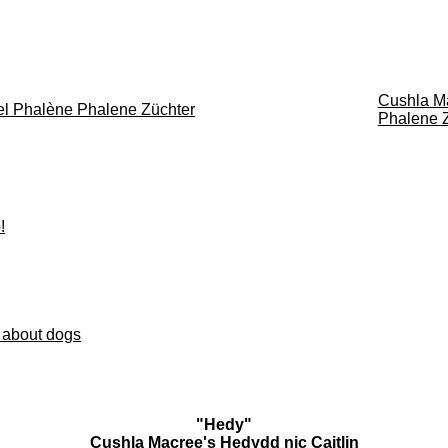
Cushla Ma
Phalene 
!
 about dogs
"Hedy"
Cushla Macree's Hedydd nic Caitlin