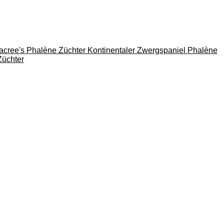
cree's Phalène Züchter Kontinentaler Zwergspaniel Phalène
Züchter