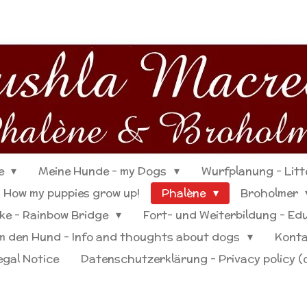
me
Meine Hunde - my Dogs
Wurfplanung - Litt
 How my puppies grow up!
Phalène
Broholmer
e - Rainbow Bridge
Fort- und Weiterbildung - Edu
m den Hund - Info and thoughts about dogs
Konta
egal Notice
Datenschutzerklärung - Privacy policy (