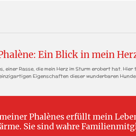
Phalène: Ein Blick in mein Her
, einer Rasse, die mein Herz im Sturm erobert hat. Hier 
einzigartigen Eigenschaften dieser wunderbaren Hunde
 meiner Phalènes erfüllt mein Lebe
rme. Sie sind wahre Familienmitgl