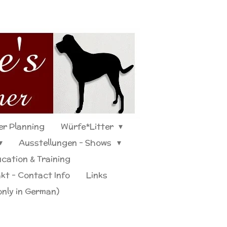
er Planning
Würfe*Litter
Ausstellungen - Shows
cation & Training
kt - Contact Info
Links
only in German)