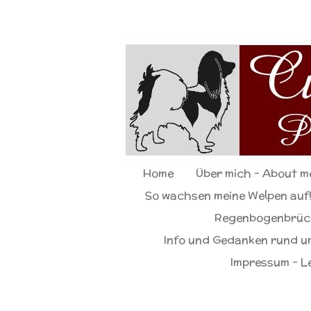
Zum
Hauptinhalt
springen
Home
Über mich - About 
So wachsen meine Welpen auf!
Regenbogenbrück
Info und Gedanken rund u
Impressum - L