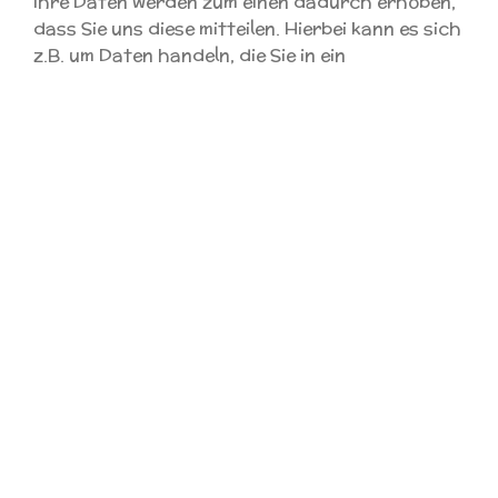
Ihre Daten werden zum einen dadurch erhoben,
dass Sie uns diese mitteilen. Hierbei kann es sich
z.B. um Daten handeln, die Sie in ein
Kontaktformular eingeben.
Andere Daten werden automatisch beim Besuch
der Website durch unsere IT-Systeme erfasst.
Das sind vor allem technische Daten (z.B.
Internetbrowser, Betriebssystem oder Uhrzeit
des Seitenaufrufs). Die Erfassung dieser Daten
erfolgt automatisch, sobald Sie unsere Website
betreten.
Wofür nutzen wir Ihre Daten?
Ein Teil der Daten wird erhoben, um eine
fehlerfreie Bereitstellung der Website zu
gewährleisten. Andere Daten können zur
Analyse Ihres Nutzerverhaltens verwendet
werden.
Welche Rechte haben Sie bezüglich Ihrer
Daten?